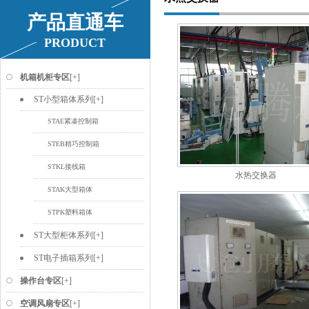
产品直通车
PRODUCT
机箱机柜专区
[+]
ST小型箱体系列
[+]
STAE紧凑控制箱
STEB精巧控制箱
STKL接线箱
水热交换器
STAK大型箱体
STPK塑料箱体
ST大型柜体系列
[+]
ST电子插箱系列
[+]
操作台专区
[+]
空调风扇专区
[+]