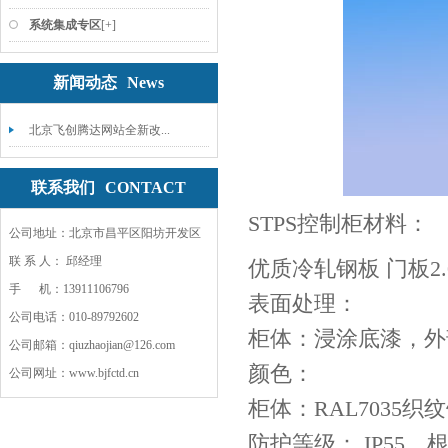
系统集成专区
[+]
新闻动态
News
北京飞创腾达网站全新改...
联系我们
CONTACT
STPS控制柜材料：
公司地址：北京市昌平区阳坊开发区
联 系 人： 邱经理
优质冷轧钢板 门板2.0
手 机：13911106796
表面处理：
公司电话：010-89792602
柜体：浸涂底漆，外
公司邮箱：qiuzhaojian@126.com
颜色：
公司网址：www.bjfctd.cn
柜体：RAL7035织
防护等级： IP55，根据