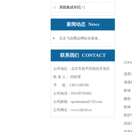
系统集成专区
[+]
新闻动态
News
北京飞创腾达网站全新改...
联系我们
CONTACT
ST
公司地址：北京市昌平区阳坊开发区
优质冷
联 系 人： 邱经理
表面
手 机：13911106796
柜体
公司电话：010-89792602
颜色
公司邮箱：qiuzhaojian@126.com
柜体
公司网址：www.bjfctd.cn
防护等
供应
安装