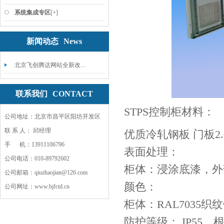
系统集成专区
[+]
新闻动态
News
北京飞创腾达网站全新改...
联系我们
CONTACT
STPS控制柜材料：
公司地址：北京市昌平区阳坊开发区
联 系 人： 邱经理
优质冷轧钢板 门板2.0
手 机：13911106796
表面处理：
公司电话：010-89792602
柜体：浸涂底漆，外
公司邮箱：qiuzhaojian@126.com
颜色：
公司网址：www.bjfctd.cn
柜体：RAL7035织
防护等级： IP55，根据